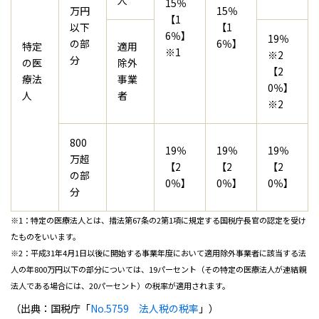
人
15％
万円
15％
【1
以下
【1
6％】
19％
の部
6％】
特定
適用
※1
※2
分
の医
除外
【2
療法
事業
0％】
人
者
※2
800
19％
19％
19％
万超
【2
【2
【2
の部
0％】
0％】
0％】
分
※1：特定の医療法人とは、措法第67条の2第1項に規定する国税庁長官の認定を受け
たものをいいます。
※2：平成31年4月1日以後に開始する事業年度において適用除外事業者に該当する法
人の年800万円以下の部分については、19パーセント（その特定の医療法人が連結親
法人である場合には、20パーセント）の税率が適用されます。
（出典：国税庁「
No.5759 法人税の税率
」）